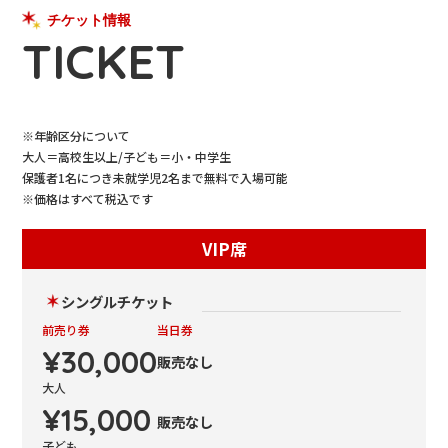
チケット情報
TICKET
※年齢区分について
大人＝高校生以上/子ども＝小・中学生
保護者1名につき未就学児2名まで無料で入場可能
※価格はすべて税込です
VIP席
シングルチケット
前売り券
当日券
¥30,000
販売なし
大人
¥15,000
販売なし
子ども