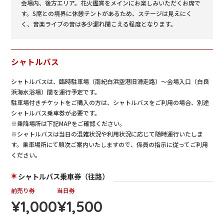
会場内、後方エリア。花火鑑賞をメインにお楽しみいただくお席で
す。S席との境界に休憩テントがあるため、ステージは見えにく
く、音楽ライブの音は多少漏れ聞こえる程度となります。
シャトルバス
シャトルバスは、臨時駐車場（南紀白浜空港旧滑走路）〜会場入口（白良
浜海水浴場）間を運行予定です。
駐車場付きチケットをご購入の方は、シャトルバスをご利用の場合、別途
シャトルバス乗車券が必要です。
※乗降場所は下記MAPをご確認ください。
※シャトルバスは当日の混雑状況や利用状況に応じて随時運行いたしま
す。乗車場所にて順次ご案内いたしますので、係員の指示に従ってご利用
ください。
シャトルバス乗車券（往路）
前売り券
当日券
¥1,000
¥1,500