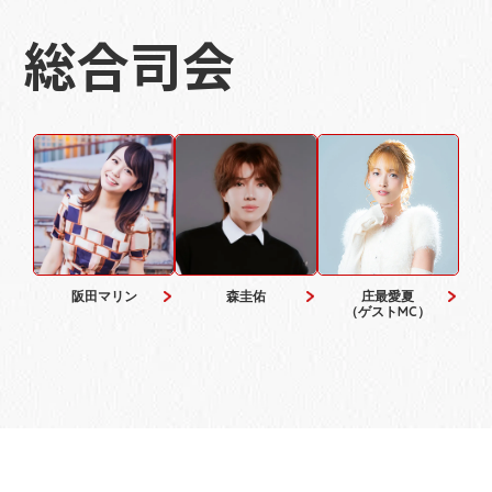
総合司会
阪田マリン
森圭佑
庄最愛夏
（ゲストMC）