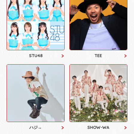
STU48
TEE
ハジ→
SHOW-WA