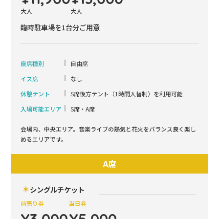
大人
大人
臨時駐車場を1台分ご用意
座席種別
自由席
イス席
なし
休憩テント
S席後方テント（1時間入替制）を利用可能
入場可能エリア
S席・A席
会場内、中央エリア。音楽ライブの熱気と花火をバランス良く楽し
めるエリアです。
A席
シングルチケット
前売り券
当日券
¥3,000
¥5,000