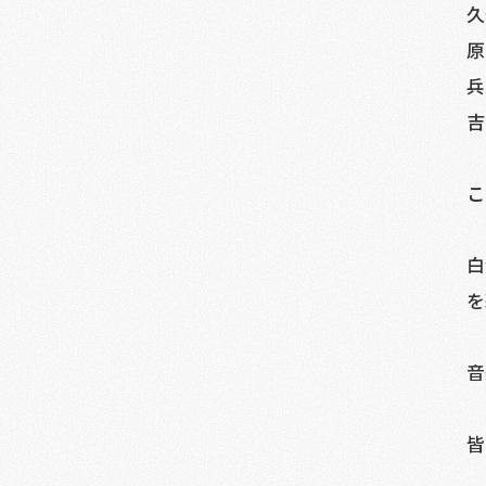
久
原
兵
吉
こ
白
を
音
皆